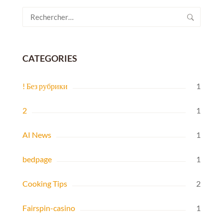
Rechercher :
CATEGORIES
! Без рубрики
1
2
1
AI News
1
bedpage
1
Cooking Tips
2
Fairspin-casino
1